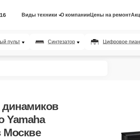
-16
Виды техники
О компании
Цены на ремонт
Ак
ый пульт
Синтезатор
Цифровое пиан
х динамиков
о Yamaha
в Москве