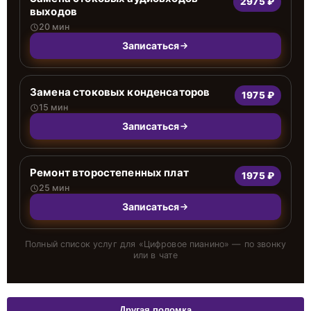
2975 ₽
выходов
20 мин
Записаться
Замена стоковых конденсаторов
1975 ₽
15 мин
Записаться
Ремонт второстепенных плат
1975 ₽
25 мин
Записаться
Полный список услуг для «
Цифровое пианино
» — по звонку
или в чате
Другая поломка