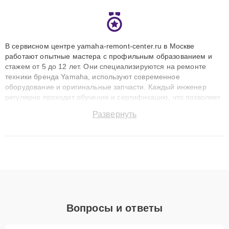
В сервисном центре yamaha-remont-center.ru в Москве
работают опытные мастера с профильным образованием и
стажем от 5 до 12 лет. Они специализируются на ремонте
техники бренда Yamaha, используют современное
оборудование и оригинальные запчасти. Каждый инженер
регулярно проходит обучение и сертификацию, что позволяет
быстро и точноdiagnostikировать поломки и восстанавливать
Развернуть
технику с сохранением гарантии до 3 лет. Наши мастера
решают сложные случаи: от замены матриц и материнских
плат до ремонта после залития и восстановления данных.
Благодаря высокой квалификации и ответственному подходу
клиенты получают быстрый, качественный ремонт и понятные
объяснения по результатам диагностики.
Вопросы и ответы