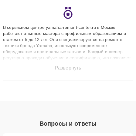
В сервисном центре yamaha-remont-center.ru в Москве
работают опытные мастера с профильным образованием и
стажем от 5 до 12 лет. Они специализируются на ремонте
техники бренда Yamaha, используют современное
оборудование и оригинальные запчасти. Каждый инженер
регулярно проходит обучение и сертификацию, что позволяет
быстро и точноdiagnostikировать поломки и восстанавливать
Развернуть
технику с сохранением гарантии до 3 лет. Наши мастера
решают сложные случаи: от замены матриц и материнских
плат до ремонта после залития и восстановления данных.
Благодаря высокой квалификации и ответственному подходу
клиенты получают быстрый, качественный ремонт и понятные
объяснения по результатам диагностики.
Вопросы и ответы